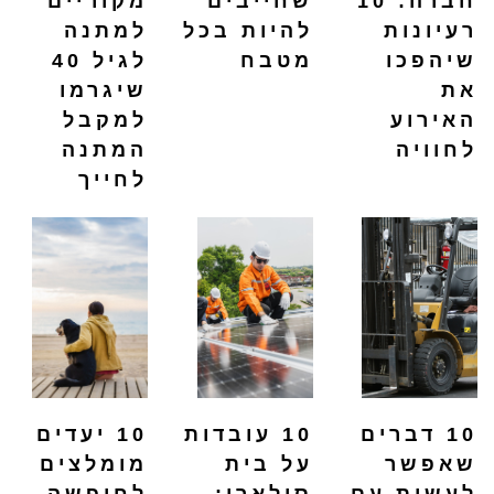
חברה: 10
שחייבים
מקוריים
רעיונות
להיות בכל
למתנה
שיהפכו
מטבח
לגיל 40
את
שיגרמו
האירוע
למקבל
לחוויה
המתנה
לחייך
10 דברים
10 עובדות
10 יעדים
שאפשר
על בית
מומלצים
לעשות עם
סולארי:
לחופשה