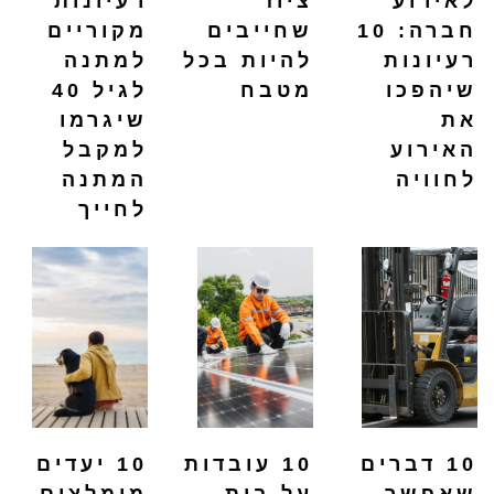
לאירוע
ציוד
רעיונות
חברה: 10
שחייבים
מקוריים
רעיונות
להיות בכל
למתנה
שיהפכו
מטבח
לגיל 40
את
שיגרמו
האירוע
למקבל
לחוויה
המתנה
לחייך
10 דברים
10 עובדות
10 יעדים
שאפשר
על בית
מומלצים