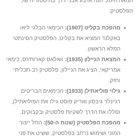
המאה ה-20. הנה ארבע אבני דרך בהיסטוריה של
הפלסטיק:
מהפכת בקליט (1907):
הכימאי הבלגי ליאו
באקלנד המציא את בקליט, הפלסטיק הסינתטי
המלא הראשון.
המצאת הניילון (1935):
וואלאס קארות'רס, כימאי
אמריקאי, הציג את הניילון, פלסטיק רב-תכליתי
וחזק.
גילוי פוליאתילן (1933):
הכימאים הבריטים
רג'ינלד גיבסון ואריק פוסט גילו את הפוליאתילן,
וסללו את הדרך לשקיות פלסטיק ובקבוקים.
מהפכת הפלסטיק (שנות ה-50):
החל ייצור
המוני ושימוש נרחב בפלסטיק, ששינו את פני