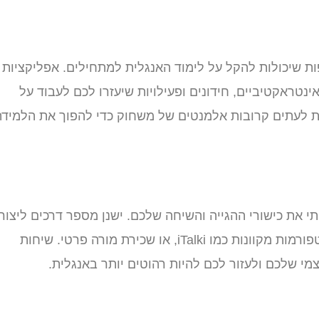
פות שיכולות להקל על לימוד האנגלית למתחילים. אפליקציות
Du ו-Babbel מציעות שיעורים אינטראקטיביים, חידונים ופעילויות שיעזרו לכם לעבוד על
 לעתים קרובות אלמנטים של משחוק כדי להפוך את הלמידה
 את כישורי ההגייה והשיחה שלכם. ישנן מספר דרכים ליצור
קשר עם דוברי שפת אם, כולל שותפים לחילופי שפות, פלטפורמות מקוונות כמו iTalki, או שכירת מורה פרטי. שיחות
מי שלכם ולעזור לכם להיות רהוטים יותר באנגלית.