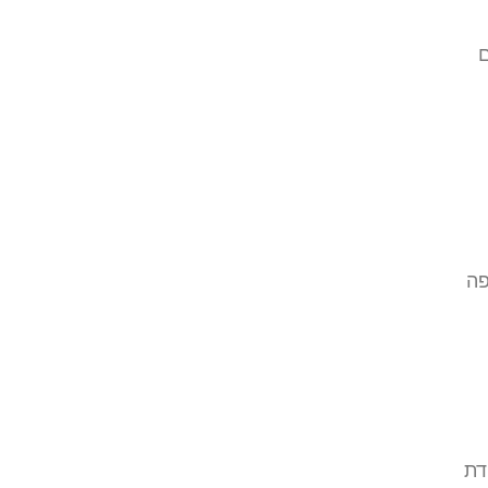
ם
פה
דת