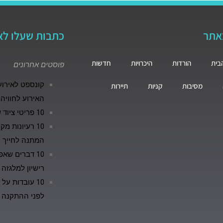
באתר
כתבות שעלו לא
בית
הורדות
היכרויות
חדשות
פוסטים אחרונים
מסיבות
קניות
תיירות
האירוע לחוויה
10 פריטי ציוד שחייבים להיות בכל מטבח
המתנה לחייך
10 דברים שא
רישיון למלגזה
10 עובדות על
לפני ההתקנה