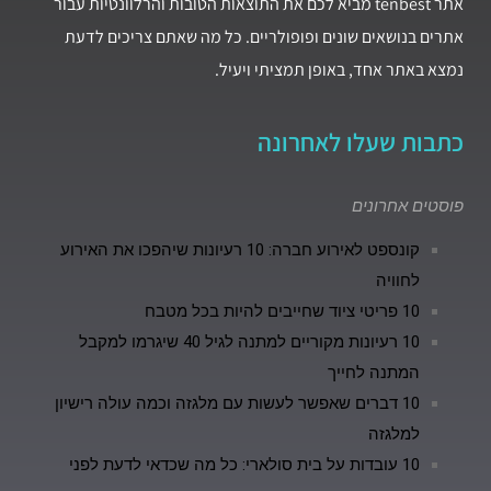
אתר tenbest מביא לכם את התוצאות הטובות והרלוונטיות עבור
אתרים בנושאים שונים ופופולריים. כל מה שאתם צריכים לדעת
נמצא באתר אחד, באופן תמציתי ויעיל.
כתבות שעלו לאחרונה
פוסטים אחרונים
קונספט לאירוע חברה: 10 רעיונות שיהפכו את האירוע
לחוויה
10 פריטי ציוד שחייבים להיות בכל מטבח
10 רעיונות מקוריים למתנה לגיל 40 שיגרמו למקבל
המתנה לחייך
10 דברים שאפשר לעשות עם מלגזה וכמה עולה רישיון
למלגזה
10 עובדות על בית סולארי: כל מה שכדאי לדעת לפני