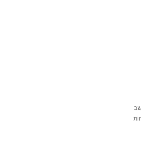
שב
ות