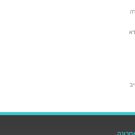
ה
דא
יב
חרונה